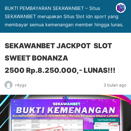
BUKTI PEMBAYARAN SEKAWANBET – Situs
SEKAWANBET merupakan Situs Slot idn sport yang
membayar semua kemenangan member hingga lunas.
SEKAWANBET JACKPOT SLOT
SWEET BONANZA
2500 Rp.8.250.000,- LUNAS!!!
r4ygz
3 bulan ago