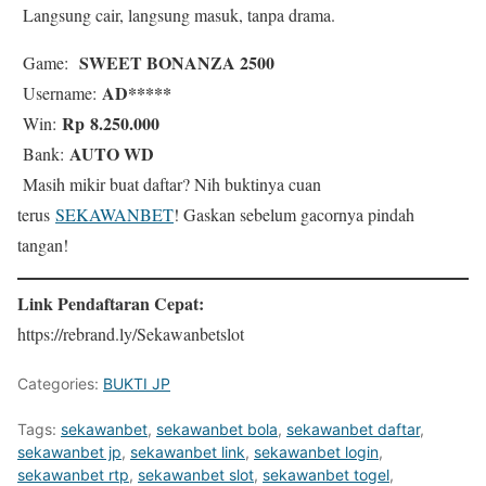
Langsung cair, langsung masuk, tanpa drama.
SWEET BONANZA 2500
Game:
AD*****
Username:
Rp 8.250.000
Win:
AUTO WD
Bank:
Masih mikir buat daftar? Nih buktinya cuan
terus
SEKAWANBET
! Gaskan sebelum gacornya pindah
tangan!
Link Pendaftaran Cepat:
https://rebrand.ly/Sekawanbetslot
Categories:
BUKTI JP
Tags:
sekawanbet
,
sekawanbet bola
,
sekawanbet daftar
,
sekawanbet jp
,
sekawanbet link
,
sekawanbet login
,
sekawanbet rtp
,
sekawanbet slot
,
sekawanbet togel
,