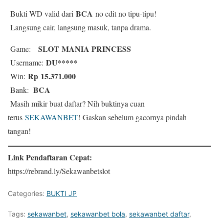
BCA
Bukti WD valid dari
no edit no tipu-tipu!
Langsung cair, langsung masuk, tanpa drama.
SLOT MANIA PRINCESS
Game:
DU*****
Username:
Rp 15.371.000
Win:
BCA
Bank:
Masih mikir buat daftar? Nih buktinya cuan
terus
SEKAWANBET
! Gaskan sebelum gacornya pindah
tangan!
Link Pendaftaran Cepat:
https://rebrand.ly/Sekawanbetslot
Categories:
BUKTI JP
Tags:
sekawanbet
,
sekawanbet bola
,
sekawanbet daftar
,