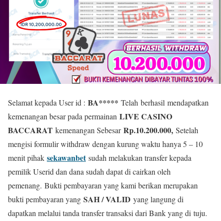
BA*****
Selamat kepada User id :
Telah berhasil mendapatkan
LIVE CASINO
kemenangan besar pada permainan
BACCARAT
Rp.10.200.000,
kemenangan Sebesar
Setelah
mengisi formulir withdraw dengan kurung waktu hanya 5 – 10
sekawanbet
menit pihak
sudah melakukan transfer kepada
pemilik Userid dan dana sudah dapat di cairkan oleh
pemenang. Bukti pembayaran yang kami berikan merupakan
SAH / VALID
bukti pembayaran yang
yang langung di
dapatkan melalui tanda transfer transaksi dari Bank yang di tuju.