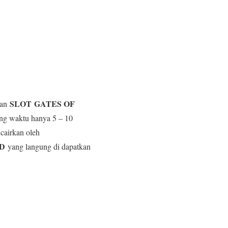
SLOT GATES OF
nan
ung waktu hanya 5 – 10
cairkan oleh
ID
yang langung di dapatkan