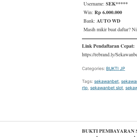
SEK*****
Username:
Rp 6.000.000
Win:
AUTO WD
Bank:
Masih mikir buat daftar? Ni
Link Pendaftaran Cepat:
https://rebrand.ly/Sekawanbe
Categories:
BUKTI JP
Tags:
sekawanbet
,
sekawa
rtp
,
sekawanbet slot
,
sekaw
BUKTI PEMBAYARAN SEK