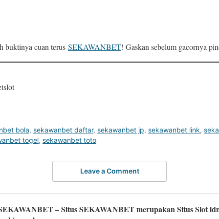
h buktinya cuan terus
SEKAWANBET
! Gaskan sebelum gacornya pin
tslot
nbet bola
,
sekawanbet daftar
,
sekawanbet jp
,
sekawanbet link
,
seka
anbet togel
,
sekawanbet toto
Leave a Comment
AWANBET – Situs SEKAWANBET merupakan Situs Slot idn 