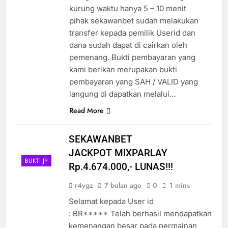
kurung waktu hanya 5 – 10 menit
pihak sekawanbet sudah melakukan
transfer kepada pemilik Userid dan
dana sudah dapat di cairkan oleh
pemenang. Bukti pembayaran yang
kami berikan merupakan bukti
pembayaran yang SAH / VALID yang
langung di dapatkan melalui…
Read More
SEKAWANBET
JACKPOT MIXPARLAY
BUKTI JP
Rp.4.674.000,- LUNAS!!!
r4ygz
7 bulan ago
0
1 mins
Selamat kepada User id
: BR***** Telah berhasil mendapatkan
kemenangan besar pada permainan