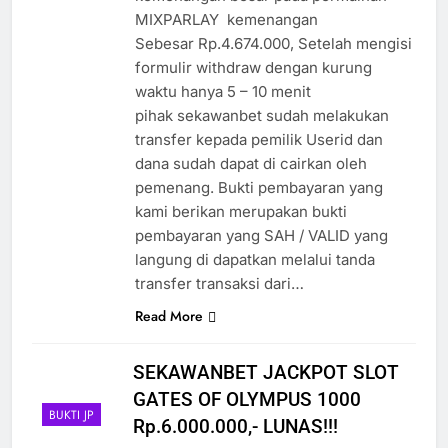
MIXPARLAY kemenangan
Sebesar Rp.4.674.000, Setelah mengisi
formulir withdraw dengan kurung
waktu hanya 5 – 10 menit
pihak sekawanbet sudah melakukan
transfer kepada pemilik Userid dan
dana sudah dapat di cairkan oleh
pemenang. Bukti pembayaran yang
kami berikan merupakan bukti
pembayaran yang SAH / VALID yang
langung di dapatkan melalui tanda
transfer transaksi dari…
Read More
SEKAWANBET JACKPOT SLOT
GATES OF OLYMPUS 1000
BUKTI JP
Rp.6.000.000,- LUNAS!!!