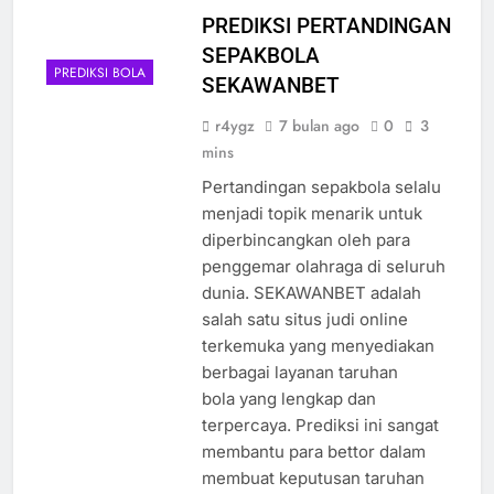
PREDIKSI PERTANDINGAN
SEPAKBOLA
PREDIKSI BOLA
SEKAWANBET
r4ygz
7 bulan ago
0
3
mins
Pertandingan sepakbola selalu
menjadi topik menarik untuk
diperbincangkan oleh para
penggemar olahraga di seluruh
dunia. SEKAWANBET adalah
salah satu situs judi online
terkemuka yang menyediakan
berbagai layanan taruhan
bola yang lengkap dan
terpercaya. Prediksi ini sangat
membantu para bettor dalam
membuat keputusan taruhan