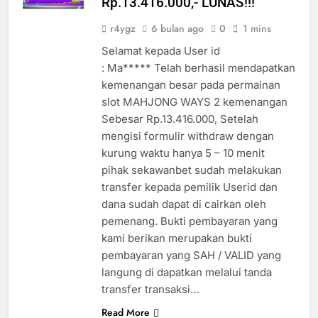
Rp.13.416.000,- LUNAS!!!
Sport Yan
r4ygz
6 bulan ago
0
1 mins
Membaya
Selamat kepada User id
: Ma***** Telah berhasil mendapatkan
Semua
kemenangan besar pada permainan
Kemenang
slot MAHJONG WAYS 2 kemenangan
Sebesar Rp.13.416.000, Setelah
Member
mengisi formulir withdraw dengan
kurung waktu hanya 5 – 10 menit
Hingga Lun
pihak sekawanbet sudah melakukan
transfer kepada pemilik Userid dan
dana sudah dapat di cairkan oleh
pemenang. Bukti pembayaran yang
kami berikan merupakan bukti
pembayaran yang SAH / VALID yang
langung di dapatkan melalui tanda
transfer transaksi…
Read More