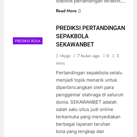
statistik pertandingan terakhir,…
Read More
PREDIKSI PERTANDINGAN
SEPAKBOLA
PREDIKSI BOLA
SEKAWANBET
r4ygz
7 bulan ago
0
3
mins
Pertandingan sepakbola selalu
menjadi topik menarik untuk
diperbincangkan oleh para
penggemar olahraga di seluruh
dunia. SEKAWANBET adalah
salah satu situs judi online
terkemuka yang menyediakan
berbagai layanan taruhan
bola yang lengkap dan