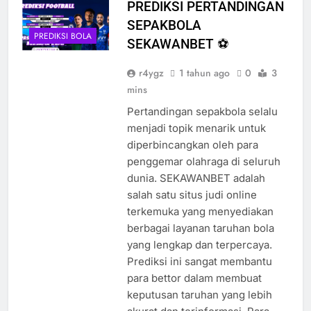
PREDIKSI PERTANDINGAN
Sport Yan
SEPAKBOLA
PREDIKSI BOLA
Membaya
SEKAWANBET ⚽
Semua
r4ygz
1 tahun ago
0
3
mins
Kemenang
Pertandingan sepakbola selalu
Member
menjadi topik menarik untuk
diperbincangkan oleh para
Hingga Lun
penggemar olahraga di seluruh
dunia. SEKAWANBET adalah
salah satu situs judi online
terkemuka yang menyediakan
berbagai layanan taruhan bola
yang lengkap dan terpercaya.
Prediksi ini sangat membantu
para bettor dalam membuat
keputusan taruhan yang lebih