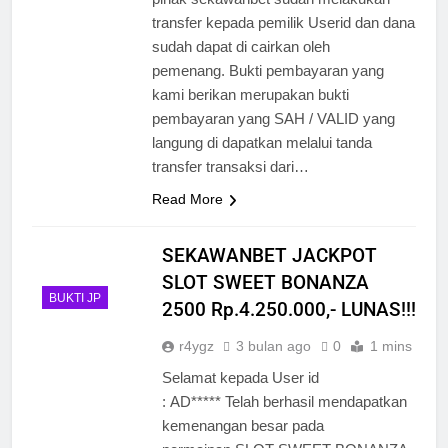
transfer kepada pemilik Userid dan dana
sudah dapat di cairkan oleh
pemenang. Bukti pembayaran yang
kami berikan merupakan bukti
pembayaran yang SAH / VALID yang
langung di dapatkan melalui tanda
transfer transaksi dari…
Read More
SEKAWANBET JACKPOT
SLOT SWEET BONANZA
BUKTI JP
2500 Rp.4.250.000,- LUNAS!!!
r4ygz
3 bulan ago
0
1 mins
Selamat kepada User id
: AD***** Telah berhasil mendapatkan
kemenangan besar pada