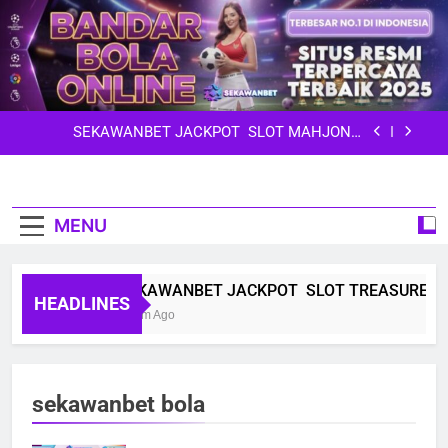
Skip
to
SEKAWANBET JACKPOT SLOT MAHJONG
content
WAYS Rp.5.000.000,- LUNAS!!!
SEKAWANBET JACKPOT SLOT TREASURE
FORTUNE Rp.8.000.000,- LUNAS!!!
SEKAWANBET JACKPOT SLOT MAHJONG
WAYS Rp.6.700.000,- LUNAS!!!
SEKAWANBET JACKPOT SLOT GATES OF
BUKTI
OLYMPUS 1000 Rp.4.000.000,- LUNAS!!!
Situs SEKAWANBET
SEKAWANBET JACKPOT SLOT MAHJONG
MENU
PEMBAYAR
Merupakan Situs Slot Idn
WAYS Rp.5.000.000,- LUNAS!!!
Sport Yang Membayar Semua
SEKAWANBET JACKPOT SLOT TREASURE
SEKAWANB
Kemenangan Member Hingga
FORTUNE Rp.8.000.000,- LUNAS!!!
SEKAWANBET JACKPOT SLOT TREASURE FORTUN
HEADLINES
Lunas.
– Situs
SEKAWANBET JACKPOT SLOT MAHJONG
3 Jam Ago
WAYS Rp.6.700.000,- LUNAS!!!
SEKAWANB
SEKAWANBET JACKPOT SLOT GATES OF
OLYMPUS 1000 Rp.4.000.000,- LUNAS!!!
Merupaka
SEKAWANBET JACKPOT SLOT MAHJONG
sekawanbet bola
WAYS Rp.5.000.000,- LUNAS!!!
Situs Slot I