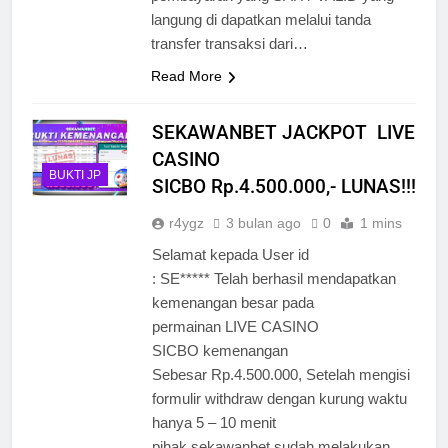
langung di dapatkan melalui tanda
transfer transaksi dari…
Read More
SEKAWANBET JACKPOT LIVE
CASINO
BUKTI JP
SICBO Rp.4.500.000,- LUNAS!!!
r4ygz
3 bulan ago
0
1 mins
Selamat kepada User id
: SE***** Telah berhasil mendapatkan
kemenangan besar pada
permainan LIVE CASINO
SICBO kemenangan
Sebesar Rp.4.500.000, Setelah mengisi
formulir withdraw dengan kurung waktu
hanya 5 – 10 menit
pihak sekawanbet sudah melakukan