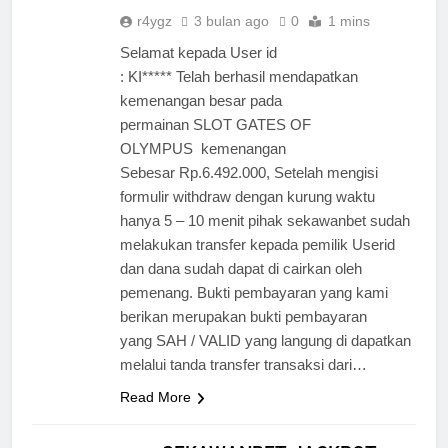
r4ygz
3 bulan ago
0
1 mins
Selamat kepada User id
: KI***** Telah berhasil mendapatkan
kemenangan besar pada
permainan SLOT GATES OF
OLYMPUS kemenangan
Sebesar Rp.6.492.000, Setelah mengisi
formulir withdraw dengan kurung waktu
hanya 5 – 10 menit pihak sekawanbet sudah
melakukan transfer kepada pemilik Userid
dan dana sudah dapat di cairkan oleh
pemenang. Bukti pembayaran yang kami
berikan merupakan bukti pembayaran
yang SAH / VALID yang langung di dapatkan
melalui tanda transfer transaksi dari…
Read More