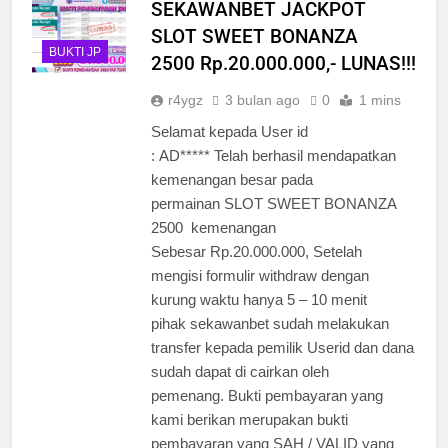
SEKAWANBET JACKPOT
Sport Yan
SLOT SWEET BONANZA
BUKTI JP
Membaya
2500 Rp.20.000.000,- LUNAS!!!
Semua
r4ygz
3 bulan ago
0
1 mins
Selamat kepada User id
Kemenang
: AD***** Telah berhasil mendapatkan
Member
kemenangan besar pada
permainan SLOT SWEET BONANZA
Hingga Lun
2500 kemenangan
Sebesar Rp.20.000.000, Setelah
mengisi formulir withdraw dengan
kurung waktu hanya 5 – 10 menit
pihak sekawanbet sudah melakukan
transfer kepada pemilik Userid dan dana
sudah dapat di cairkan oleh
pemenang. Bukti pembayaran yang
kami berikan merupakan bukti
pembayaran yang SAH / VALID yang