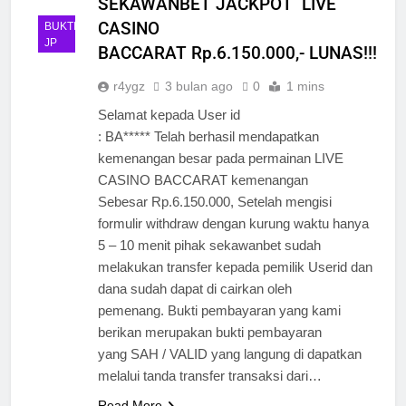
SEKAWANBET JACKPOT LIVE
CASINO
BUKTI
JP
BACCARAT Rp.6.150.000,- LUNAS!!!
r4ygz
3 bulan ago
0
1 mins
Selamat kepada User id
: BA***** Telah berhasil mendapatkan
kemenangan besar pada permainan LIVE
CASINO BACCARAT kemenangan
Sebesar Rp.6.150.000, Setelah mengisi
formulir withdraw dengan kurung waktu hanya
5 – 10 menit pihak sekawanbet sudah
melakukan transfer kepada pemilik Userid dan
dana sudah dapat di cairkan oleh
pemenang. Bukti pembayaran yang kami
berikan merupakan bukti pembayaran
yang SAH / VALID yang langung di dapatkan
melalui tanda transfer transaksi dari…
Read More