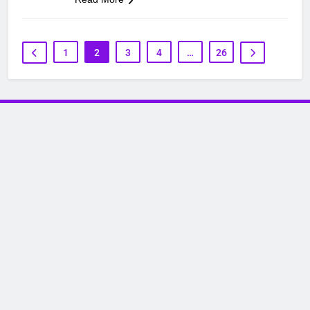
1
2
3
4
…
26