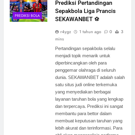
Prediksi Pertandingan
Sport Yan
Sepakbola Liga Prancis
PREDIKSI BOLA
Membaya
SEKAWANBET ⚽
Semua
r4ygz
1 tahun ago
0
3
mins
Kemenang
Pertandingan sepakbola selalu
Member
menjadi topik menarik untuk
diperbincangkan oleh para
Hingga Lun
penggemar olahraga di seluruh
dunia. SEKAWANBET adalah salah
satu situs judi online terkemuka
yang menyediakan berbagai
layanan taruhan bola yang lengkap
dan terpercaya. Prediksi ini sangat
membantu para bettor dalam
membuat keputusan taruhan yang
lebih akurat dan terinformasi. Para