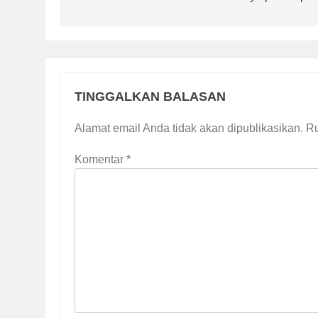
TINGGALKAN BALASAN
Alamat email Anda tidak akan dipublikasikan.
Ru
Komentar
*