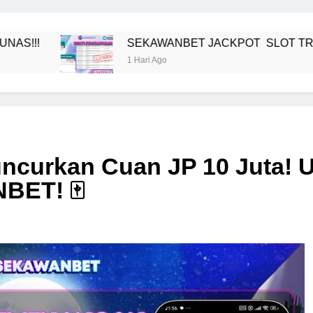
KAWANBET Merupakan S
ang Membayar Semua 
SEKAWANBET JACKPOT SLOT MAHJONG WINS TRI
SEKAWANBET JACKPOT SLOT TREASURE FORTUNE
Hingga L
SEKAWANBET JACKPOT SLOT TREASURE F
1 Hari Ago
SEKAWANBET JACKPOT SLOT MAHJON
SEKAWANBET JACKPOT SLOT GATES OF OLYMP
urkan Cuan JP 10 Juta! U
BET! 🀄