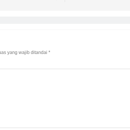
as yang wajib ditandai
*