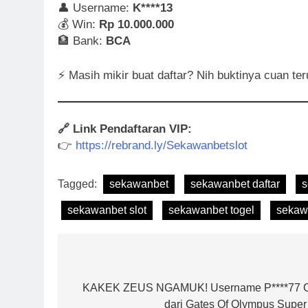
👤 Username:
K****13
💰 Win:
Rp 10.000.000
🏦 Bank:
BCA
⚡️ Masih mikir buat daftar? Nih buktinya cuan te
🔗 Link Pendaftaran VIP:
👉
https://rebrand.ly/Sekawanbetslot
Tagged:
sekawanbet
sekawanbet daftar
s
sekawanbet slot
sekawanbet togel
sekaw
Navigasi
pos
KAKEK ZEUS NGAMUK! Username P****77 Cu
dari Gates Of Olympus Supe