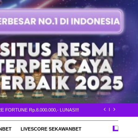
US 1000 Rp.4.000.000,- LUNAS!!!
PLE POT Rp.7.000.000,- LUNAS!!!
ORTUNE Rp.8.000.000,- LUNAS!!!
EKAWANBET – Situs
G WAYS Rp.6.700.000,- LUNAS!!!
emenangan Member Hingga Lunas.
NBET
LIVESCORE SEKAWANBET
US 1000 Rp.4.000.000,- LUNAS!!!