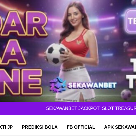
SEKAWANBET JACKPOT SLOT GATES OF OLYMP
SEKAWANBET JACKPOT SLOT MAHJONG WINS TRI
SEKAWANBET JACKPOT SLOT TREASURE F
KTI PEMBAYARAN S
SEKAWANBET JACKPOT SLOT MAHJON
AWANBET Merupakan Situs Slot Idn Sport Yang Membayar Semua K
TI JP
PREDIKSI BOLA
FB OFFICIAL
APK SEKAWA
SEKAWANBET JACKPOT SLOT GATES OF OLYMP