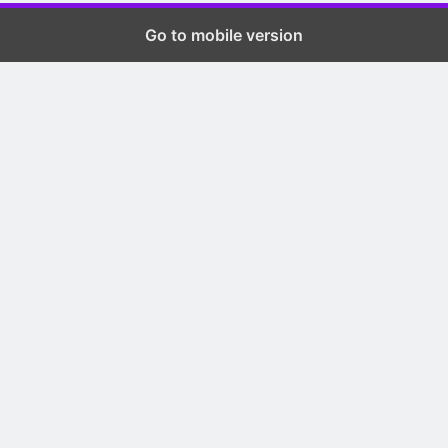
Go to mobile version