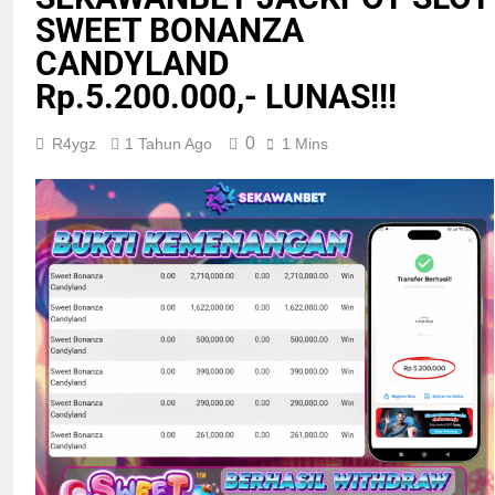
Sport Yan
SWEET BONANZA
CANDYLAND
Membaya
Rp.5.200.000,- LUNAS!!!
Semua
0
R4ygz
1 Tahun Ago
1 Mins
Kemenang
Member
Hingga Lun