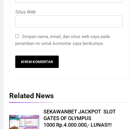
Situs Web
Simpan nama, email, dan situs web saya pada
peramban ini untuk komentar saya berikutnya.
Related News
SEKAWANBET JACKPOT SLOT
GATES OF OLYMPUS
1000 Rp.4.000.000,- LUNAS!!!