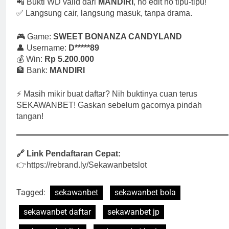
📲 Bukti WD valid dari
MANDIRI
, no edit no tipu-tipu!
✅ Langsung cair, langsung masuk, tanpa drama.
🎮 Game:
SWEET BONANZA CANDYLAND
👤 Username:
D*****89
💰 Win:
Rp 5.200.000
🏦 Bank:
MANDIRI
⚡️ Masih mikir buat daftar? Nih buktinya cuan terus
SEKAWANBET! Gaskan sebelum gacornya pindah
tangan!
🔗 Link Pendaftaran Cepat:
👉https://rebrand.ly/Sekawanbetslot
Tagged:
sekawanbet
sekawanbet bola
sekawanbet daftar
sekawanbet jp