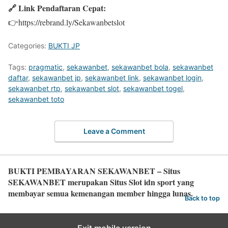
🔗 Link Pendaftaran Cepat:
👉https://rebrand.ly/Sekawanbetslot
Categories:
BUKTI JP
Tags:
pragmatic
,
sekawanbet
,
sekawanbet bola
,
sekawanbet
daftar
,
sekawanbet jp
,
sekawanbet link
,
sekawanbet login
,
sekawanbet rtp
,
sekawanbet slot
,
sekawanbet togel
,
sekawanbet toto
Leave a Comment
BUKTI PEMBAYARAN SEKAWANBET – Situs
SEKAWANBET merupakan Situs Slot idn sport yang
membayar semua kemenangan member hingga lunas.
Back to top
Exit mobile version