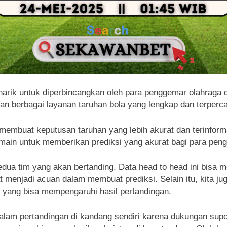
enarik untuk diperbincangkan oleh para penggemar olahraga
kan berbagai layanan taruhan bola yang lengkap dan terperc
membuat keputusan taruhan yang lebih akurat dan terinforma
i pemain untuk memberikan prediksi yang akurat bagi para 
kedua tim yang akan bertanding. Data head to head ini bis
menjadi acuan dalam membuat prediksi. Selain itu, kita jug
in yang bisa mempengaruhi hasil pertandingan.
alam pertandingan di kandang sendiri karena dukungan sup