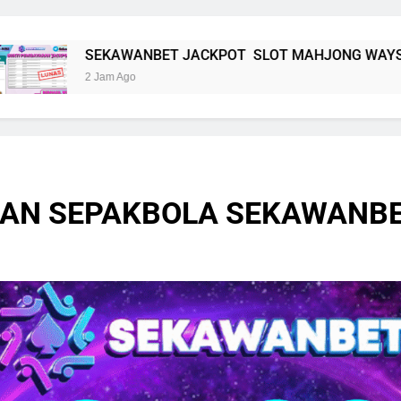
KAWANBET Merupakan S
ng Membayar Semua 
SEKAWANBET JACKPOT SLOT TREASURE
BET JACKPOT SLOT MAHJONG WAYS Rp.6.700.000,- LUNAS
Hingga L
SEKAWANBET JACKPOT SLOT MAHJ
SEKAWANBET JACKPOT SLOT GATES OF OLY
SEKAWANBET JACKPOT SLOT MAHJ
GAN SEPAKBOLA SEKAWANB