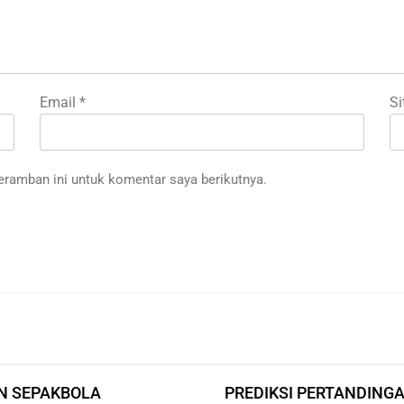
Email
*
Si
eramban ini untuk komentar saya berikutnya.
N SEPAKBOLA
PREDIKSI PERTANDING