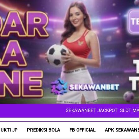
SEKAWANBET JACKPOT SLOT MAHJ
SEKAWANBET JACKPOT SLOT TREASURE
SEKAWANBET JACKPOT SLOT MAHJ
UKTI PEMBAYARAN SE
SEKAWANBET JACKPOT SLOT GATES OF OLY
AWANBET Merupakan Situs Slot Idn Sport Yang Membayar Se
UKTI JP
PREDIKSI BOLA
FB OFFICIAL
APK SEKAWAN
SEKAWANBET JACKPOT SLOT MAHJ