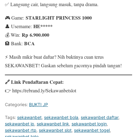
✅ Langsung cair, langsung masuk, tanpa drama.
STARLIGHT PRINCESS 1000
🎮 Game:
HE*****
👤 Username:
Rp 6.900.000
💰 Win:
BCA
🏦 Bank:
⚡️ Masih mikir buat daftar? Nih buktinya cuan terus
SEKAWANBET! Gaskan sebelum gacornya pindah tangan!
🔗 Link Pendaftaran Cepat:
👉 https://rebrand.ly/Sekawanbetslot
Categories:
BUKTI JP
Tags:
sekawanbet
,
sekawanbet bola
,
sekawanbet daftar
,
sekawanbet jp
,
sekawanbet link
,
sekawanbet login
,
sekawanbet rtp
,
sekawanbet slot
,
sekawanbet togel
,
sekawanbet toto