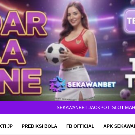
SEKAWANBET JACKPOT SLOT MAHJON
SEKAWANBET JACKPOT SLOT TREASURE F
SEKAWANBET JACKPOT SLOT MAHJON
KTI PEMBAYARAN S
SEKAWANBET JACKPOT SLOT GATES OF OLYMP
AWANBET Merupakan Situs Slot Idn Sport Yang Membayar Semua K
TI JP
PREDIKSI BOLA
FB OFFICIAL
APK SEKAWA
SEKAWANBET JACKPOT SLOT MAHJON