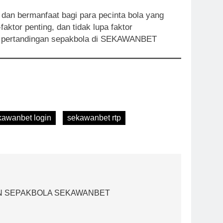
an bermanfaat bagi para pecinta bola yang
ktor penting, dan tidak lupa faktor
si pertandingan sepakbola di SEKAWANBET
kawanbet login
sekawanbet rtp
N SEPAKBOLA SEKAWANBET