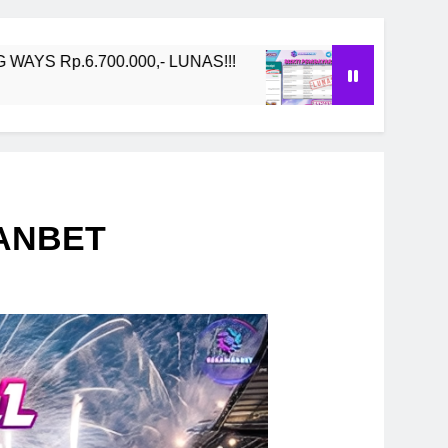
itus Slot Idn Sport
Kemenangan Member
ORTUNE Rp.8.000.000,- LUNAS!!!
0,- LUNAS!!!
SEKAWANBET JACKPOT SLOT 
unas.
G WAYS Rp.6.700.000,- LUNAS!!!
1 Hari Ago
US 1000 Rp.4.000.000,- LUNAS!!!
G WAYS Rp.5.000.000,- LUNAS!!!
ANBET