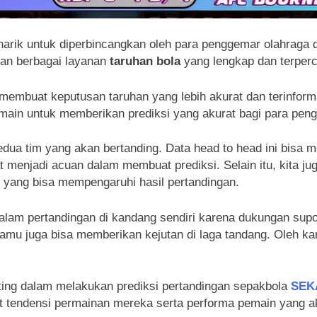
enarik untuk diperbincangkan oleh para penggemar olahraga
kan berbagai layanan
taruhan bola
yang lengkap dan terper
membuat keputusan taruhan yang lebih akurat dan terinforma
i pemain untuk memberikan prediksi yang akurat bagi para 
kedua tim yang akan bertanding. Data head to head ini bis
menjadi acuan dalam membuat prediksi. Selain itu, kita jug
in yang bisa mempengaruhi hasil pertandingan.
alam pertandingan di kandang sendiri karena dukungan sup
u juga bisa memberikan kejutan di laga tandang. Oleh kar
penting dalam melakukan prediksi pertandingan sepakbola
SEK
hat tendensi permainan mereka serta performa pemain yang a