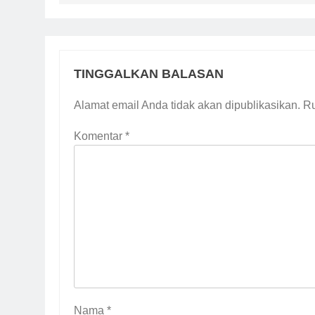
TINGGALKAN BALASAN
Alamat email Anda tidak akan dipublikasikan.
Ru
Komentar
*
Nama
*