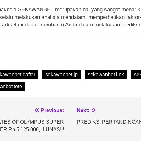
epakbola SEKAWANBET merupakan hal yang sangat menarik d
elalu melakukan analisis mendalam, memperhatikan faktor-fa
 artikel ini dapat membantu Anda dalam melakukan predik
kawanbet daftar
sekawanbet jp
sekawanbet link
se
anbet toto
Previous:
Next:
ATES OF OLYMPUS SUPER
PREDIKSI PERTANDINGA
R Rp.5.125.000,- LUNAS!!!