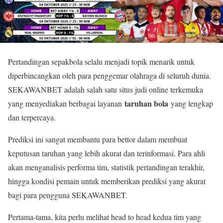
Pertandingan sepakbola selalu menjadi topik menarik untuk
diperbincangkan oleh para penggemar olahraga di seluruh dunia.
SEKAWANBET adalah salah satu situs judi online terkemuka
taruhan bola
yang menyediakan berbagai layanan
yang lengkap
dan terpercaya.
Prediksi ini sangat membantu para bettor dalam membuat
keputusan taruhan yang lebih akurat dan terinformasi. Para ahli
akan menganalisis performa tim, statistik pertandingan terakhir,
hingga kondisi pemain untuk memberikan prediksi yang akurat
bagi para pengguna SEKAWANBET.
Pertama-tama, kita perlu melihat head to head kedua tim yang