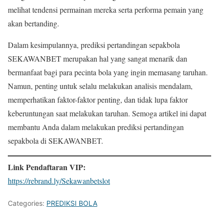
melihat tendensi permainan mereka serta performa pemain yang
akan bertanding.
Dalam kesimpulannya, prediksi pertandingan sepakbola
SEKAWANBET merupakan hal yang sangat menarik dan
bermanfaat bagi para pecinta bola yang ingin memasang taruhan.
Namun, penting untuk selalu melakukan analisis mendalam,
memperhatikan faktor-faktor penting, dan tidak lupa faktor
keberuntungan saat melakukan taruhan. Semoga artikel ini dapat
membantu Anda dalam melakukan prediksi pertandingan
sepakbola di SEKAWANBET.
Link Pendaftaran VIP:
https://rebrand.ly/Sekawanbetslot
Categories:
PREDIKSI BOLA