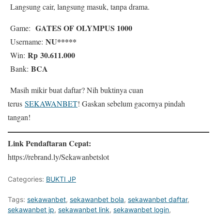
Langsung cair, langsung masuk, tanpa drama.
GATES OF OLYMPUS 1000
Game:
NU*****
Username:
Rp 30.611.000
Win:
BCA
Bank:
Masih mikir buat daftar? Nih buktinya cuan
terus
SEKAWANBET
! Gaskan sebelum gacornya pindah
tangan!
Link Pendaftaran Cepat:
https://rebrand.ly/Sekawanbetslot
Categories:
BUKTI JP
Tags:
sekawanbet
,
sekawanbet bola
,
sekawanbet daftar
,
sekawanbet jp
,
sekawanbet link
,
sekawanbet login
,