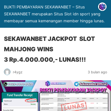
BUKTI PEMBAYARAN SEKAWANBET – Situs
SEKAWANBET merupakan Situs Slot idn sport yang
membayar semua kemenangan member hingga lunas.
SEKAWANBET JACKPOT SLOT
MAHJONG WINS
3 Rp.4.000.000,- LUNAS!!!
r4ygz
3 bulan ago