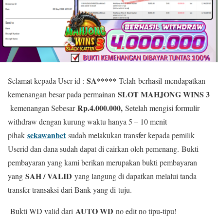
SA*****
Selamat kepada User id :
Telah berhasil mendapatkan
SLOT MAHJONG WINS 3
kemenangan besar pada permainan
Rp.4.000.000,
kemenangan Sebesar
Setelah mengisi formulir
withdraw dengan kurung waktu hanya 5 – 10 menit
sekawanbet
pihak
sudah melakukan transfer kepada pemilik
Userid dan dana sudah dapat di cairkan oleh pemenang. Bukti
pembayaran yang kami berikan merupakan bukti pembayaran
SAH / VALID
yang
yang langung di dapatkan melalui tanda
transfer transaksi dari Bank yang di tuju.
AUTO WD
Bukti WD valid dari
no edit no tipu-tipu!