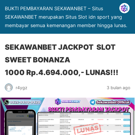
BUKTI PEMBAYARAN SEKAWANBET – Situs
SEKAWANBET merupakan Situs Slot idn sport yang
membayar semua kemenangan member hingga lunas.
SEKAWANBET JACKPOT SLOT
SWEET BONANZA
1000 Rp.4.694.000,- LUNAS!!!
r4ygz
3 bulan ago