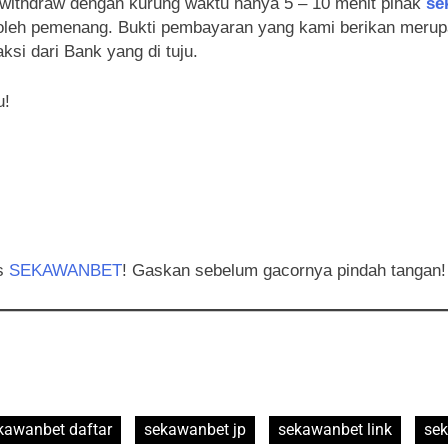
r withdraw dengan kurung waktu hanya 5 – 10 menit pihak
se
n oleh pemenang. Bukti pembayaran yang kami berikan mer
ksi dari Bank yang di tuju.
u!
us
SEKAWANBET
! Gaskan sebelum gacornya pindah tangan!
kawanbet daftar
sekawanbet jp
sekawanbet link
sek