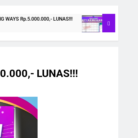
itus Slot Idn Sport
Kemenangan Member
MPUS 1000 Rp.4.000.000,- LUNAS!!!
.000,- LUNAS!!!
SEKAWANBET JACKPOT SLO
unas.
ONG WAYS Rp.5.000.000,- LUNAS!!!
5 Jam Ago
MPUS 1000 Rp.6.500.000,- LUNAS!!!
BACCARAT Rp.9.524.000,- LUNAS!!!
000,- LUNAS!!!