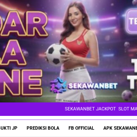
SEKAWANBET JACKPOT LIVE CASINO 
SEKAWANBET JACKPOT SLOT GATES OF OLY
SEKAWANBET JACKPOT SLOT MAHJ
UKTI PEMBAYARAN SE
SEKAWANBET JACKPOT SLOT GATES OF OLY
AWANBET Merupakan Situs Slot Idn Sport Yang Membayar Se
UKTI JP
PREDIKSI BOLA
FB OFFICIAL
APK SEKAWAN
SEKAWANBET JACKPOT LIVE CASINO 